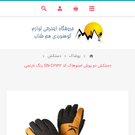
پوشاک
دستکش
دستکش دو پوش اسنوهاک کد SN-C2132 رنگ نارنجی