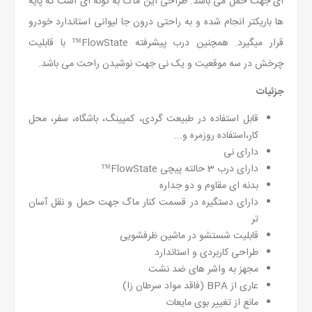
ای جهت حمل می باشد. طراحی این ماگ به گونه ای است که پایه
ها باریکتر انجام شده و به راحتی درون جا لیوانی استاندارد خودرو
قرار میگیرد. همچنین درب پیشرفته FlowState™ با قابلیت
چرخش در سه موقعیت و یک نی جهت نوشیدن راحت می باشد.
جزئیات
قابل استفاده در طبیعت گردی، کمپینگ، باشگاه، سفر، محل
کار،استفاده روزمره و...
دارای نی
دارای درب 3 حالته پیچی FlowState™
بدنه ای مقاوم و دو جداره
دارای دستگیره در قسمت کنار ماگ جهت حمل و نقل آسان
تر
قابلیت شستشو در ماشین ظرفشویی
طراحی کاربردی و استاندارد
مجهز به واشر های ضد نشت
عاری از BPA (فاقد مواد سرطان زا)
مانع از تغییر بوی مایعات