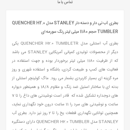
تماس با ما
بطری آب نی دار و دسته دار STANLEY مدل QUENCHER H2.0
TUMBLER حجم 1180 میلی لیتر رنگ سورمه ای
بطری آب استنلی مدل QUENCHER H2.0 TUMBLETR یکی
دیگر از محصولات تولیدی کمپانی آمریکایی STANLEY می باشد
که از ظرفیت 1180 میلی لیتر برخوردار بوده و جهت استفاده در
فعالیت های کمپ و طبیعت گردی، باشگاه و استفاده شهری و روز
مره گزینه ای بسیار کاربردی بشمار می رود. ماگ کوئینچر استنلی از
بدنه ای با ساختار استیل ضد زنگ و مقاوم 18/8 و همینطور دیواره
های دوجداره تشکیل شده که قادر است نوشیدنی های داغ را تا 7
ساعت و نوشیدنی های سرد را 11 ساعت درون خود نگهداری نماید،
همچنین توانایی نگهداری قطعات یخ را تا 2 روز نیز دارد. بطری آب
STANLEY مدل QUENCHER H2.0 TUMBLER دارای دستگیره