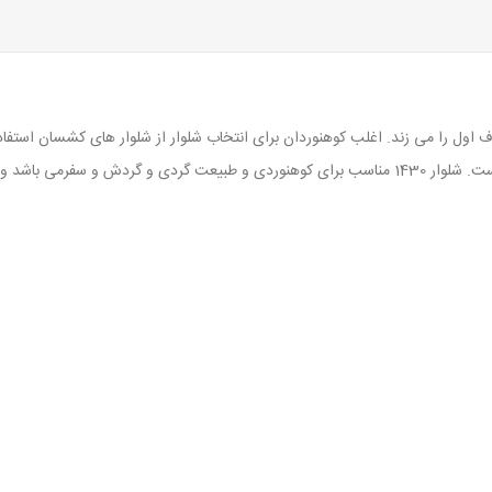
 را می زند. اغلب کوهنوردان برای انتخاب شلوار از شلوار های کشسان استفاده می
شلوارک را به راحتی وبدون جابجایی کفش امکان پذیر نموده است. شلوار 1430 مناسب برای کوهنوردی و 