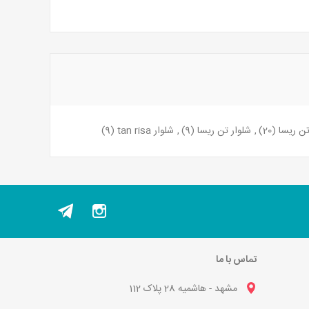
ن ریسا
(20)
,
شلوار تن ریسا
(9)
,
شلوار tan risa
(9)
تماس با ما
مشهد - هاشمیه 28 پلاک 112