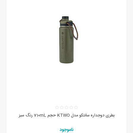
بطری دوجداره سانتکو مدل KTWO حجم 710mL رنگ سبز
ناموجود