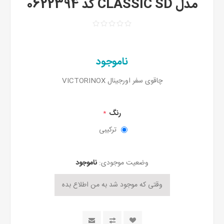
مدل CLASSIC SD کد 0622394
ناموجود
چاقوی سفر اورجینال VICTORINOX
رنگ
*
ترکیبی
وضعیت موجودی:
ناموجود