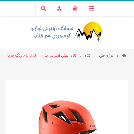
لوازم فنی
کلاه
کلاه ایمنی ادلراید مدل ZODIAC II رنگ قرمز