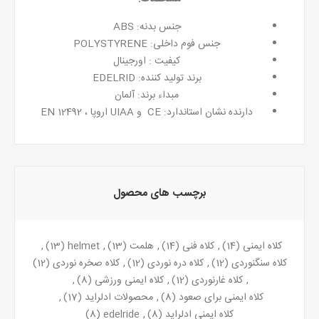
جنس بدنه: ABS
جنس فوم داخلی: POLYSTYRENE
کیفیت : اورجینال
برند تولید کننده: EDELRID
مبداء برند: آلمان
دارنده نشان استاندارد: CE و UIAA اروپا ، EN 12492
برچسب های محصول
کلاه ایمنی
(14)
,
کلاه فنی
(14)
,
هلمت
(13)
,
helmet
(13)
,
کلاه سنگنوردی
(12)
,
کلاه دره نوردی
(12)
,
کلاه صخره نوردی
(12)
,
کلاه غارنوردی
(12)
,
کلاه ایمنی ورزشی
(8)
,
کلاه ایمنی برای صعود
(8)
,
محصولات ادلراید
(17)
,
کلاه ایمنی ادلراید
(8)
,
edelride
(8)