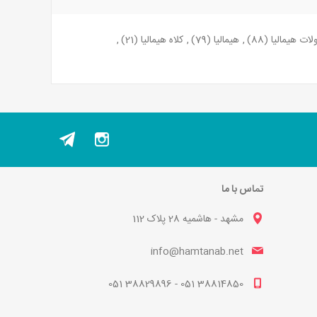
ات هیمالیا
(88)
,
هیمالیا
(79)
,
کلاه هیمالیا
(21)
,
تماس با ما
مشهد - هاشمیه 28 پلاک 112
info@hamtanab.net
38814850 051 - 38829896 051