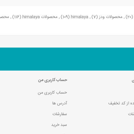
(20)
,
محصولات ودز
(7)
,
himalaya
(109)
,
محصولات himalaya
(116)
,
محصول
ی
حساب کاربری من
حساب کاربری من
ده از کد تخفیف
آدرس ها
ات
سفارشات
سبد خرید