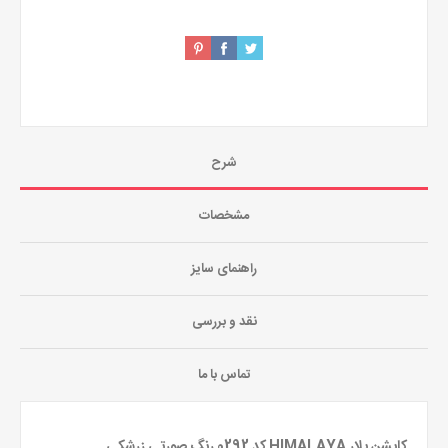
شرح
مشخصات
راهنمای سایز
نقد و بررسی
تماس با ما
کاپشن پلار HIMALAYA کد 0292 رنگ صورتی زرشکی