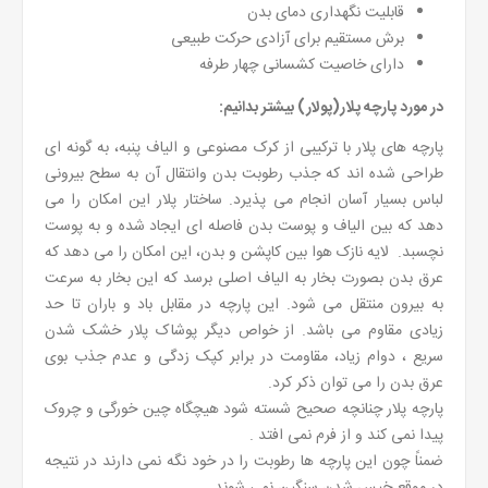
قابلیت نگهداری دمای بدن
برش مستقیم برای آزادی حرکت طبیعی
دارای خاصیت کشسانی چهار طرفه
در مورد پارچه پلار(پولار) بیشتر بدانیم:
پارچه های پلار با ترکیبی از کرک مصنوعی و الیاف پنبه، به گونه ای
طراحی شده اند که جذب رطوبت بدن وانتقال آن به سطح بیرونی
لباس بسیار آسان انجام می پذیرد. ساختار پلار این امکان را می
دهد که بین الیاف و پوست بدن فاصله ای ایجاد شده و به پوست
نچسبد. لایه نازک هوا بین کاپشن و بدن، این امکان را می دهد که
عرق بدن بصورت بخار به الیاف اصلی برسد که این بخار به سرعت
به بیرون منتقل می شود. این پارچه در مقابل باد و باران تا حد
زیادی مقاوم می باشد. از خواص دیگر پوشاک پلار خشک شدن
سریع ، دوام زیاد، مقاومت در برابر کپک زدگی و عدم جذب بوی
عرق بدن را می توان ذکر کرد.
پارچه پلار چنانچه صحیح شسته شود هیچگاه چین خورگی و چروک
پیدا نمی کند و از فرم نمی افتد .
ضمناً چون این پارچه ها رطوبت را در خود نگه نمی دارند در نتیجه
در موقع خیس شدن سنگین نمی شوند.