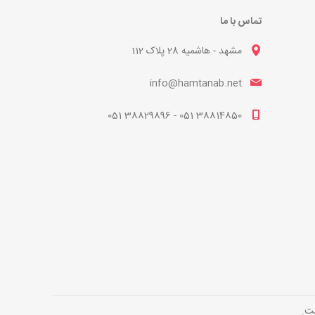
تماس با ما
مشهد - هاشمیه 28 پلاک 112
info@hamtanab.net
38814850 051 - 38829896 051