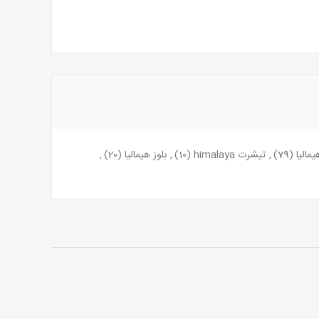
یمالیا
(79)
,
تیشرت himalaya
(10)
,
بلوز هیمالیا
(20)
,