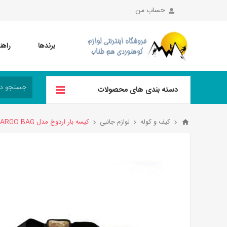
حساب من
برندها
راهن
دسته بندی های محصولات
کیف و کوله
لوازم جانبی
کیسه بار اردوخ مدل KARGO BAG حجم 170 لیتر رنگ خاکی ارتشی