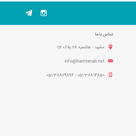
تماس با ما
مشهد - هاشمیه 28 پلاک 112
info@hamtanab.net
38814850 051 - 38829896 051