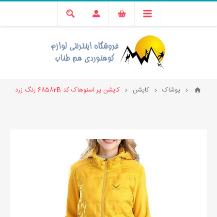
پوشاک
کاپشن
کاپشن پر اسنوهاک کد 68582B رنگ زرد