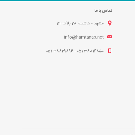
تماس با ما
مشهد - هاشمیه 28 پلاک 112
info@hamtanab.net
38814850 051 - 38829896 051