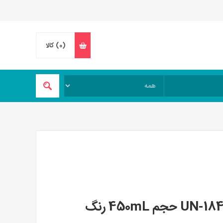
(0)
کالا
مینی فلاسک دسته دار یونیک کد UN-1847 حجم 450mL رنگ