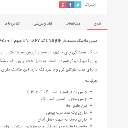
اشتراک:
شرح
مشخصات
نقد و بررسی
تماس با ما
مینی فلاسک دسته دار UNIQUE کد UN-1847 حجم 450mL رنگ مشکی
جایگاه همیشگی چای یا قهوه در سفر و گردش بسیار استوار اس
برای کمپینگ و کوهنوردی است. به دلیل حجم و وزن کم ، شما 
را برای مدت طولانی گرم و یا سرد نگه دارد. این فلاسک دار
جزئیات:
جنس بدنه: استیل ضد زنگ SUS 304
جنس مخزن: استیل ضد زنگ
نوع عایق: خلا
دارای یک عدد درب پیچی
دارای دسته به جهت حمل آسان
مناسب استفاده در کمپینگ و کوهنوردی، استفاده روزانه 